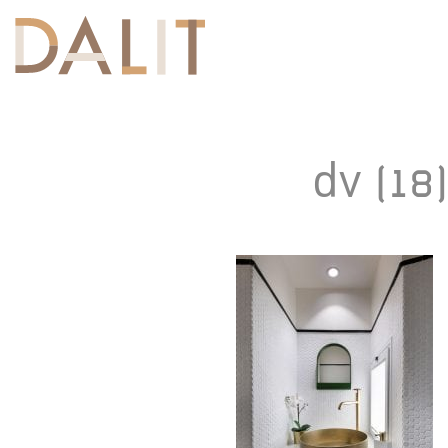
Toggle
navigation
dv (18)