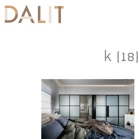
Toggle
navigation
k (18)